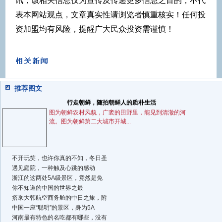
讯，该相关信息仅为宣传及传递更多信息之目的，不代
表本网站观点，文章真实性请浏览者慎重核实！任何投
资加盟均有风险，提醒广大民众投资需谨慎！
推荐图文
行走朝鲜，随拍朝鲜人的质朴生活
图为朝鲜农村风貌，广袤的田野里，能见到清澈的河
流。图为朝鲜第二大城市开城...
不开玩笑，也许你真的不知，冬日圣
遇见庭院，一种触及心跳的感动
浙江的这两处5A级景区，竟然是免
你不知道的中国的世界之最
搭乘大韩航空商务舱的中日之旅，附
中国一座“聪明”的景区，身为5A
河南最有特色的名吃都有哪些，没有