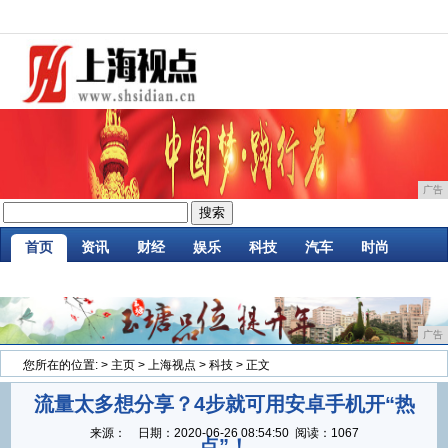
广告
首页
资讯
财经
娱乐
科技
汽车
时尚
企业
游戏
美食
商讯
消费
微商
广告
您所在的位置:
>
主页
>
上海视点
>
科技
> 正文
流量太多想分享？4步就可用安卓手机开“热
来源：
日期：
2020-06-26 08:54:50
阅读：1067
点”！