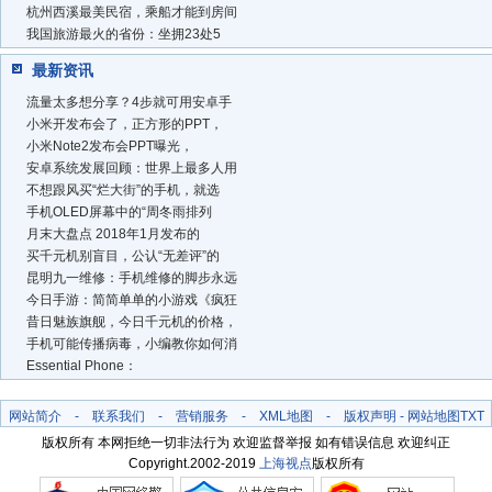
杭州西溪最美民宿，乘船才能到房间
我国旅游最火的省份：坐拥23处5
最新资讯
流量太多想分享？4步就可用安卓手
小米开发布会了，正方形的PPT，
小米Note2发布会PPT曝光，
安卓系统发展回顾：世界上最多人用
不想跟风买“烂大街”的手机，就选
手机OLED屏幕中的“周冬雨排列
月末大盘点 2018年1月发布的
买千元机别盲目，公认“无差评”的
昆明九一维修：手机维修的脚步永远
今日手游：简简单单的小游戏《疯狂
昔日魅族旗舰，今日千元机的价格，
手机可能传播病毒，小编教你如何消
Essential Phone：
网站简介
-
联系我们
-
营销服务
-
XML地图
-
版权声明
-
网站地图
TXT
版权所有 本网拒绝一切非法行为 欢迎监督举报 如有错误信息 欢迎纠正
Copyright.2002-2019
上海视点
版权所有