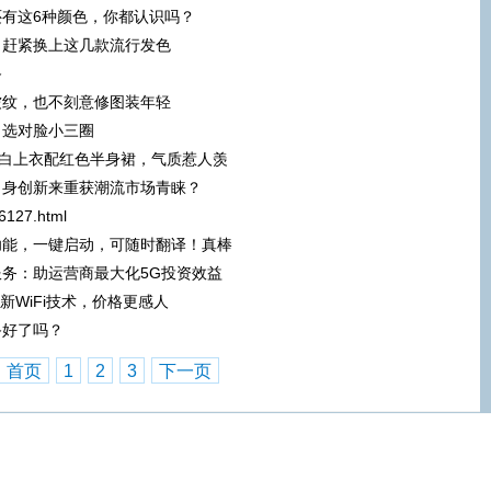
有这6种颜色，你都认识吗？
”？赶紧换上这几款流行发色
备
皱纹，也不刻意修图装年轻
！选对脸小三圈
感白上衣配红色半身裙，气质惹人羡
自身创新来重获潮流市场青睐？
66127.html
功能，一键启动，可随时翻译！真棒
务：助运营商最大化5G投资效益
片+新WiFi技术，价格更感人
备好了吗？
首页
1
2
3
下一页