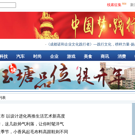
线索征集
新
·
《成都诺和企业文化践行者》—践行文化，榜样力量
·
扬杰
科技
汽车
时尚
企业
游戏
美食
商讯
消费
 列表
市 以设计进化再推生活艺术新高度
套，这几款帅气利落，让你时髦洋气
反季节，小香风起毛布料高跟鞋则不同