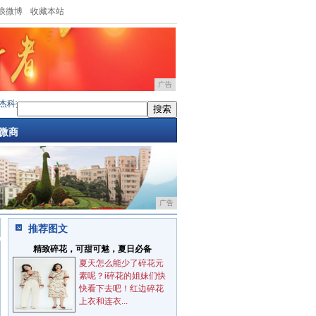
浪微博
收藏本站
广告
科技亮相慕尼黑电子展，全场景功率半导体矩阵
·
创新技术突破，海外战略扩张：特浦朗
微商
广告
推荐图文
精致碎花，可甜可魅，夏日必备
夏天怎么能少了碎花元
素呢？i碎花的姐妹们快
快看下去吧！红边碎花
上衣和连衣...