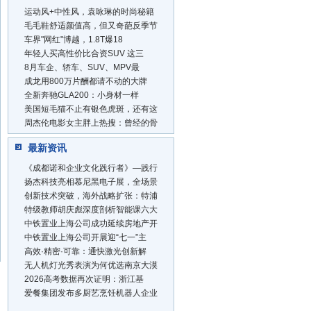
运动风+中性风，袁咏琳的时尚秘籍
毛毛鞋舒适颜值高，但又奇葩反季节
车界"网红"博越，1.8T爆18
年轻人买高性价比合资SUV 这三
8月车企、轿车、SUV、MPV最
成龙用800万片酬都请不动的大牌
全新奔驰GLA200：小身材一样
美国短毛猫不止有银色虎斑，还有这
周杰伦电影女主胖上热搜：曾经的骨
最新资讯
《成都诺和企业文化践行者》—践行
扬杰科技亮相慕尼黑电子展，全场景
创新技术突破，海外战略扩张：特浦
特级教师胡庆彪深度剖析智能课六大
中铁置业上海公司成功延续房地产开
中铁置业上海公司开展迎“七一”主
高效·精密·可靠：通快激光创新解
无人机灯光秀表演为何优选南京大漠
2026高考数据再次证明：浙江基
爱餐集团发布多厨艺烹饪机器人企业