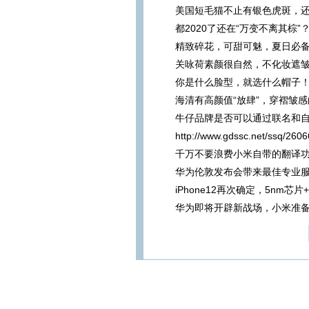
美国短毛猫不止有银色虎斑，还
都2020了还在“万变不离其棕
精致碎花，可甜可魅，夏日必
关咏荷素颜很自然，不化妆遮
你是什么脸型，就选什么帽子
海清有高颜值“放肆”，穿褶皱
牛仔品牌是否可以通过联名和
http://www.gdssc.net/ssq/260
千万不要浪费小米自带的翻译
华为伦敦发布会带来最佳专业服
iPhone12再次确定，5nm芯
华为即将开辟新战场，小米准