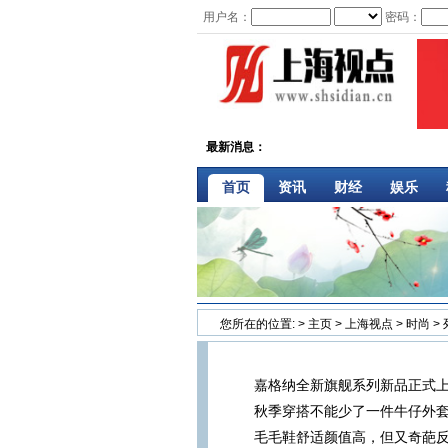
用户名：
密码：
最新消息：
首页
资讯
财经
娱乐
您所在的位置:
>
主页
>
上海视点
>
时尚
>
嘉格纳全新旗舰系列新品正式上
秋季穿搭不能少了一件牛仔外
毛毛鞋舒适颜值高，但又奇葩