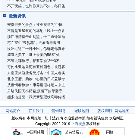
不开玩笑，也许你真的不知，冬日圣
最新资讯
安徽最美的景点：被央视评为“中国
不愧是五星航司的标配！晚上十点多
浙江德清莫干山别墅，十二道锋味拍
宅在家中“云赏花”，去看看早春田
没吃过这二十种小吃，你确定你真来
简直太美了！世上最美的58座“仙
不管去哪旅行，都要学会“3带3不
哥伦比亚这条河有五种颜色，被游客
东南亚旅游业备受打击：中国人老实
北京王府井购物中心里的日式盖饭专
从疫情看旅游：康养度假将是未来主
乐培氏国民小药箱,疫情下的母婴守
能多洁提醒：武汉新型冠状病毒传播
网站简介
-
联系我们
-
营销服务
-
老版地图
-
版权声明
-
网站地图
版权所有 本网拒绝一切非法行为 欢迎监督举报 如有错误信息 欢迎纠正
Copyright.2002-2019
上海视点
版权所有