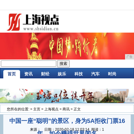
广告
首页
资讯
财经
娱乐
科技
汽车
时尚
企业
游戏
美食
商讯
消费
微商
广告
您所在的位置:
>
主页
>
上海视点
>
商讯
> 正文
中国一座“聪明”的景区，身为5A拒收门票16
来源：
日期：
2020-02-18 11:03:14
阅读：1
年，如今赚得世界闻名