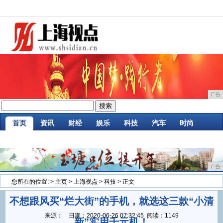
广告
首页
资讯
财经
娱乐
科技
汽车
时尚
企业
游戏
美食
商讯
消费
微商
广告
您所在的位置:
>
主页
>
上海视点
>
科技
> 正文
不想跟风买“烂大街”的手机，就选这三款“小清
来源：
日期：
2020-06-26 07:32:45
阅读：1149
新”实用千元机！