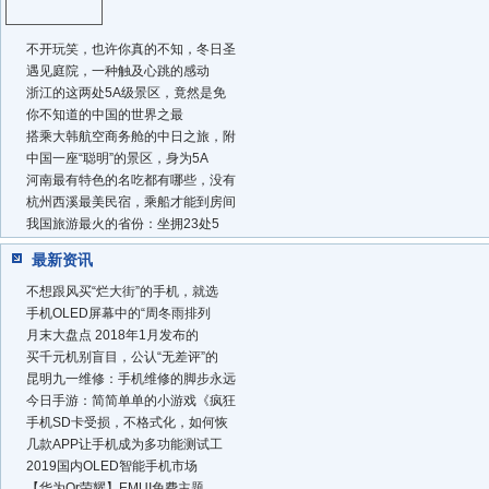
不开玩笑，也许你真的不知，冬日圣
遇见庭院，一种触及心跳的感动
浙江的这两处5A级景区，竟然是免
你不知道的中国的世界之最
搭乘大韩航空商务舱的中日之旅，附
中国一座“聪明”的景区，身为5A
河南最有特色的名吃都有哪些，没有
杭州西溪最美民宿，乘船才能到房间
我国旅游最火的省份：坐拥23处5
最新资讯
不想跟风买“烂大街”的手机，就选
手机OLED屏幕中的“周冬雨排列
月末大盘点 2018年1月发布的
买千元机别盲目，公认“无差评”的
昆明九一维修：手机维修的脚步永远
今日手游：简简单单的小游戏《疯狂
手机SD卡受损，不格式化，如何恢
几款APP让手机成为多功能测试工
2019国内OLED智能手机市场
【华为Or荣耀】EMUI免费主题