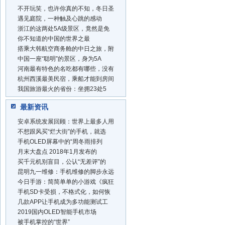
不开玩笑，也许你真的不知，冬日圣
遇见庭院，一种触及心跳的感动
浙江的这两处5A级景区，竟然是免
你不知道的中国的世界之最
搭乘大韩航空商务舱的中日之旅，附
中国一座“聪明”的景区，身为5A
河南最有特色的名吃都有哪些，没有
杭州西溪最美民宿，乘船才能到房间
我国旅游最火的省份：坐拥23处5
最新资讯
安卓系统发展回顾：世界上最多人用
不想跟风买“烂大街”的手机，就选
手机OLED屏幕中的“周冬雨排列
月末大盘点 2018年1月发布的
买千元机别盲目，公认“无差评”的
昆明九一维修：手机维修的脚步永远
今日手游：简简单单的小游戏《疯狂
手机SD卡受损，不格式化，如何恢
几款APP让手机成为多功能测试工
2019国内OLED智能手机市场
被手机掌控的“世界”