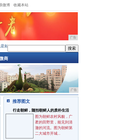
浪微博
收藏本站
广告
如
·
不想跟风买“烂大街”的手机，就选这三款“小清新
·
手机OLED屏幕中的“周冬雨排列”
微商
广告
推荐图文
行走朝鲜，随拍朝鲜人的质朴生活
图为朝鲜农村风貌，广
袤的田野里，能见到清
澈的河流。图为朝鲜第
二大城市开城...