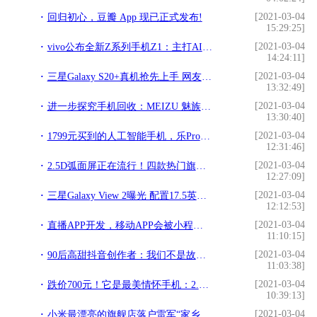
[2021-03-04
回归初心，豆瓣 App 现已正式发布!
15:29:25]
[2021-03-04
vivo公布全新Z系列手机Z1：主打AI拍照的高配置高性能千元机!
14:24:11]
[2021-03-04
三星Galaxy S20+真机抢先上手 网友：2.5D屏幕回归？!
13:32:49]
[2021-03-04
进一步探究手机回收：MEIZU 魅族 mCycle 香港回收工厂 参观!
13:30:40]
[2021-03-04
1799元买到的人工智能手机，乐Pro3双摄AI版评价如何？!
12:31:46]
[2021-03-04
2.5D弧面屏正在流行！四款热门旗舰全网通手机大比拼!
12:27:09]
[2021-03-04
三星Galaxy View 2曝光 配置17.5英寸超大屏幕!
12:12:53]
[2021-03-04
直播APP开发，移动APP会被小程序取代吗？!
11:10:15]
[2021-03-04
90后高甜抖音创作者：我们不是故意撒糖，只是在记录生活!
11:03:38]
[2021-03-04
跌价700元！它是最美情怀手机：2.5D双面玻璃+3G运存!
10:39:13]
[2021-03-04
小米最漂亮的旗舰店落户雷军“家乡”武汉，700品类打破记录！!