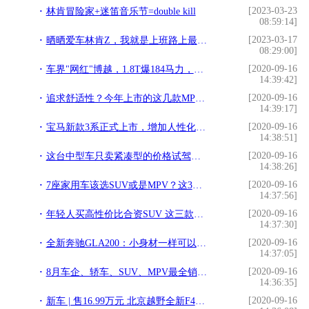
[2023-03-23
林肯冒险家+迷笛音乐节=double kill
08:59:14]
[2023-03-17
晒晒爱车林肯Z，我就是上班路上最靓的仔
08:29:00]
[2020-09-16
车界"网红"博越，1.8T爆184马力，销量高，十来万就能买
14:39:42]
[2020-09-16
追求舒适性？今年上市的这几款MPV，二排享受堪比头等舱
14:39:17]
[2020-09-16
宝马新款3系正式上市，增加人性化科技配置
14:38:51]
[2020-09-16
这台中型车只卖紧凑型的价格试驾雪佛兰全新迈锐宝XL535T
14:38:26]
[2020-09-16
7座家用车该选SUV或是MPV？这3款值得推荐，不止大空间
14:37:56]
[2020-09-16
年轻人买高性价比合资SUV 这三款值得考虑
14:37:30]
[2020-09-16
全新奔驰GLA200：小身材一样可以有豪华品质
14:37:05]
[2020-09-16
8月车企、轿车、SUV、MPV最全销量排行榜：荣放RAV4销量成迷，五菱荣光MINI EV再创神迹
14:36:35]
[2020-09-16
新车 | 售16.99万元 北京越野全新F40正式上市