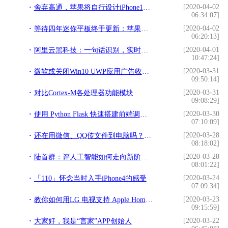
[2020-04-02
舍弃高通，苹果将自行设计iPhone12天线，真的能够搞定5G信号吗？
06:34:07]
[2020-04-02
等待四年迷你平板终于更新：苹果发布两款新iPad 中国区2999元起售
06:20:13]
[2020-04-01
阿里云黑科技：一句话识别，实时将语音转文字，你应该见识过
10:47:24]
[2020-03-31
微软或关闭Win10 UWP应用广告收益平台
09:50:14]
[2020-03-31
对比Cortex-M各处理器功能模块
09:08:29]
[2020-03-30
使用 Python Flask 快速搭建前端调试后台
07:10:09]
[2020-03-28
还在用微信、QQ传文件到电脑吗？花粉不妨试试Huawei Share功能
08:18:02]
[2020-03-28
陆首群：评人工智能如何走向新阶段？
08:01:22]
[2020-03-24
「110」怀念当时入手iPhone4的感受
07:09:34]
[2020-03-23
教你如何用LG 电视支持 Apple Homekit、Airplay 2 及自家 ThinQ
09:15:59]
[2020-03-22
大家好，我是“言家”APP创始人