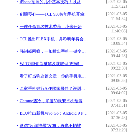
[2021-03-05
iPhone拍照的几个基本技巧！以及常用的10个构图方法!
11:57:22]
[2021-03-05
剑胆琴心——TCL 950智能手机开箱!
11:54:54]
[2021-03-05
一连任命19名技术委员，小米开始对技术认真了？!
11:46:08]
[2021-03-05
TCL推出PLEX手机，并称明年将会有5G折叠屏手机面世!
10:09:34]
[2021-03-05
强制戒网瘾，一加推出手机一键变砖功能!
09:44:28]
[2021-03-05
Wifi万能钥匙破解及获取wifi密码——柳暗花明!
09:22:50]
[2021-03-05
看了叮当狗这篇文章，你的手机电池用2年都没问题！!
09:06:38]
[2021-03-05
21家手机银行APP哪家最佳？评测标准正式发布!
09:04:02]
[2021-03-05
Chrome遇冷，印度50款安卓机预装Opera Mini!
07:41:51]
[2021-03-05
BLU推出新机Vivo Go：Android 9 Pie Go系统 售79美元!
07:36:48]
[2021-03-05
微信“反诈神器”发布，再也不怕被骗了！!
07:31:29]