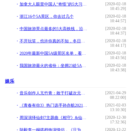
[2020-02-18
加拿大人眼里中国人“奇怪”的5大习惯，老外纳闷称：无法理解
10:45:29]
[2020-02-18
浙江16个5A景区，你去过几个
10:44:57]
[2020-02-18
中国旅游景点最多的5大高铁线，沿线风景美不胜收，坐着高铁旅行
10:44:37]
[2020-02-18
不开玩笑，也许你真的不知，冬日圣诞的杭州西溪到底有多美
10:44:17]
[2020-02-18
2020年最新中国5A级景区名单，看看有没有你的新目标
10:43:56]
[2020-02-18
我国旅游最火的省份：坐拥23处5A景区，每年旅游收益高达上万亿
10:43:38]
娱乐
[2021-04-29
音乐创作人亢竹青：敢于打破次元壁，重塑音乐新形态
08:22:00]
[2021-02-03
《青春有你3》热门选手孙亦航2021新歌首发， 顺势而行发掘多面的自己
13:10:30]
[2020-12-30
周深演绎仙剑7主题曲《相守》&仙剑25周年纪念MV，后会有七
17:32:36]
[2020-12-22
陆毅李一桐搭档饰演情侣，《只为那一刻与你相见》定档11月28日