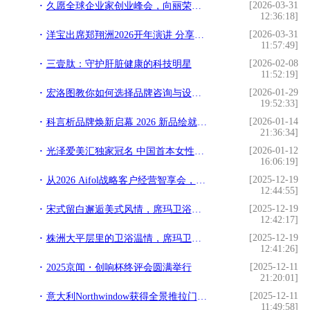
[2026-03-31
久愿全球企业家创业峰会，向丽荣获全球优秀企业家荣誉
12:36:18]
[2026-03-31
洋宝出席郑翔洲2026开年演讲 分享“企业家权威IP打造
11:57:49]
[2026-02-08
三壹肽：守护肝脏健康的科技明星
11:52:19]
[2026-01-29
宏洛图教你如何选择品牌咨询与设计伙伴？理性视角下的专业参考
19:52:33]
[2026-01-14
科言析品牌焕新启幕 2026 新品绘就精准护肤新篇
21:36:34]
[2026-01-12
光泽爱美汇独家冠名 中国首本女性财富杂志《中国榜样女性》3月18日全球首发
16:06:19]
[2025-12-19
从2026 Aifol战略客户经营智享会，看埃飞灵的战略突围与代际传承
12:44:55]
[2025-12-19
宋式留白邂逅美式风情，席玛卫浴在克拉玛依写就家的温情
12:42:17]
[2025-12-19
株洲大平层里的卫浴温情，席玛卫浴与设计师的完美邂逅
12:41:26]
[2025-12-11
2025京闻・创响杯终评会圆满举行
21:20:01]
[2025-12-11
意大利Northwindow获得全景推拉门行业首个缓冲刹车技术
11:49:58]