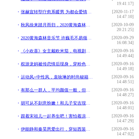
19:41:17]
[2020-11-17
张赫宣转型疗愈系暖男 为都会爱情故事代言发声
14:47:10]
[2020-10-09
秋风徐来踏月而归，2020黄海森林音乐节圆满落幕
20:21:25]
[2020-09-29
2020黄海森林音乐节 许巍毛不易领衔豪华乐队阵容
16:08:34]
[2020-09-16
《小欢喜》女主戴欧米茄，电视剧中产们戴什么表？
14:49:44]
[2020-09-16
权游龙妈被传恋情后现身，穿粉色卫衣少女感十足，2万元包包抢镜
14:49:18]
[2020-09-16
运动风+中性风，袁咏琳的时尚秘籍偷偷告诉你
14:48:51]
[2020-09-16
有那么一群人，平均颜值一般，但一起走来很帅。
14:48:27]
[2020-09-16
胡可从不刻意扮嫩！和儿子安吉现身机场，穿着朴素也藏不住气质
14:48:01]
[2020-09-16
跟着宋祖儿一起养生吧！害怕着凉直接露内搭，不但不俗反而更时髦
14:47:29]
[2020-09-16
伊能静和秦昊恩爱出行，穿短西装又帅又美，看不出大老公10岁
14:47:02]