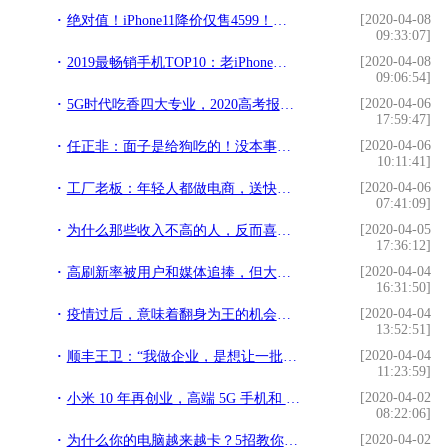
[2020-04-08
绝对值！iPhone11降价仅售4599！网友:最便宜的A13芯片手机
09:33:07]
[2020-04-08
2019最畅销手机TOP10：老iPhone依然热销，国产手机仅一款入榜
09:06:54]
[2020-04-06
5G时代吃香四大专业，2020高考报考不可错过
17:59:47]
[2020-04-06
任正非：面子是给狗吃的！没本事的人，才处处在乎面子
10:11:41]
[2020-04-06
工厂老板：年轻人都做电商，送快递送外卖开滴滴了，还有未来吗
07:41:09]
[2020-04-05
为什么那些收入不高的人，反而喜欢买苹果手机。
17:36:12]
[2020-04-04
高刷新率被用户和媒体追捧，但大厂为啥就不用？
16:31:50]
[2020-04-04
疫情过后，意味着翻身为王的机会来了，你能抓住吗？
13:52:51]
[2020-04-04
顺丰王卫：“我做企业，是想让一批人得到有尊严的生活”
11:23:59]
[2020-04-02
小米 10 年再创业，高端 5G 手机和 AIoT 有多少机会？
08:22:06]
[2020-04-02
为什么你的电脑越来越卡？5招教你消灭卡顿