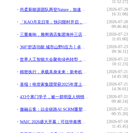
11:52:27]
[2026-07-28
尚柔新能源团队两登Nature，加速柔性钙钛矿太空光伏产业化落地
16:31:08]
[2026-07-28
「KAO月见日常」快闪限时开启，花王沉浸式体验联结日常美好
09:46:46]
[2026-07-23
三重奏响，雅阁酒店集团海外三店将联袂启幕
11:01:00]
[2026-07-23
360°舒适功能 城市山野0压力丨卓诗尼「城野漫游日」活动登陆长沙
09:36:11]
[2026-07-22
世界人工智能大会聚焦绿色转型，思格新能源许映童发表主旨演讲
10:11:23]
[2026-07-21
精密执行，承载具身未来：新奇机器人首次亮相WAIC
14:45:58]
[2026-07-21
喜报！电管家集团荣获2025年度上海市科学技术奖一等奖
14:36:01]
[2026-07-21
433个寒门学子，被一群明亚人悄悄托起
09:40:24]
[2026-07-21
傲融云客：以全链路AI SCRM重塑会展数字化运营新生态
09:35:20]
[2026-07-18
WAIC 2026盛大开幕：可信华泰携手超聚变，全栈AI安全方案重磅亮相
11:45:45]