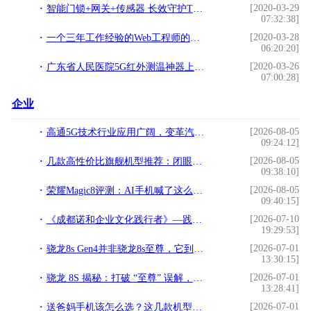
[2020-03-29
智能门锁+网关+传感器 长效守护TCL智能家居样板间
07:32:38]
[2020-03-28
一个三年工作经验的Web工程师的经验之谈
06:20:20]
[2020-03-26
广东省人民医院5G红外测温神器上岗，可同时侦测视野内多人体温
07:00:28]
企业
[2026-08-05
高通5G技术行业应用广阔，变革汽车使用体验
09:24:12]
[2026-08-05
几款高性价比旗舰机型推荐：闭眼入，不踩坑
09:38:10]
[2026-08-05
荣耀Magic8评测：AI手机喊了这么多年，这台终于像个“管家”了
09:40:15]
[2026-07-10
《成都诺和企业文化践行者》—践行文化，榜样力量
19:29:53]
[2026-07-01
骁龙8s Gen4并非骁龙8s至尊，它到底是一款怎样的芯片？
13:30:15]
[2026-07-01
骁龙 8S 揭秘：打破 “至尊” 误解，还原真实性能
13:28:41]
[2026-07-01
送爸妈手机该怎么选？这几款机型，让关怀更显高端与贴心