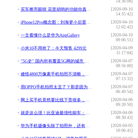
14:36:08]
[2020-09-16
买车擦亮眼睛 花里胡哨的功能你真的需要吗？
14:35:42]
[2020-04-10
iPhone12Pro概念图：刘海更小后置浴霸四摄，保留iPhone4原汁原味
12:02:42]
[2020-04-10
一文看懂什么是华为AppGallery
09:06:51]
[2020-04-09
小米10不用抢了：今天预售 4299元
11:17:04]
[2020-04-07
“5G史” 国内所有覆盖5G网的城市 买5G手机 你所在城市覆盖了没
08:56:00]
[2020-04-07
难怪4800万像素手机拍照不清晰，不能只看像素，小心作弊
07:13:32]
[2020-04-07
用OPPO手机拍照太丑了？那是因为你不会这些拍照技巧，建议收藏
06:49:54]
[2020-04-06
网上买手机竟然要比线下贵很多，很多人都被实体店的思维固化了
09:20:50]
[2020-04-06
就是这么强！比亚迪最强性能车：超级四门轿跑
08:30:43]
[2020-04-05
华为手机摄像头除了拍照外，还有这两种高级玩法？确定不了解一下
10:06:41]