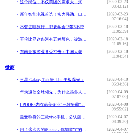
[2020-03-23
这个岗位，不仅美团的需求大，淘宝更是配置了200多人……
08:43:12]
[2020-03-23
新年智能电视首选！实力强劲、口碑爆棚，荣耀智慧屏值得入手
07:16:04]
[2020-02-18
不管去哪旅行，都要学会“3带3不带”，结果差别很大
11:05:39]
[2020-02-18
哥伦比亚这条河有五种颜色，被游客称赞“来自天堂的河流”
11:05:16]
[2020-02-18
东南亚旅游业备受打击：中国人老实待在家，但东南亚国家待不住了
11:04:54]
微商
[2020-04-10
三星 Galaxy Tab S6 Lite 平板曝光：边框较厚，支持 S Pen
06:34:36]
[2020-04-09
华为通信全球领先，为什么很多人只认可华为手机？原因是这个
07:07:00]
[2020-04-08
LPDDR5内存韩美企业“三雄争霸”，中国进展如何？
08:55:02]
[2020-04-07
最受称赞的三款vivo手机，公认颜值高性能强，比iphone好用
08:39:30]
[2020-04-07
用了这么久的iPhone，你知道“i”的意思吗？