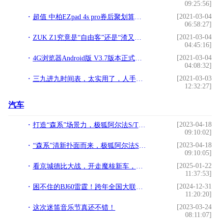
09:25:56]
[2021-03-04
超值 中柏EZpad 4s pro券后聚划算仅829!
06:58:27]
[2021-03-04
ZUK Z1究竟是“自由客”还是“渣又卡”？!
04:45:16]
[2021-03-04
4G浏览器Android版 V3.7版本正式上线!
04:08:32]
[2021-03-03
三九进九时间表，太实用了，人手一份！!
12:32:27]
汽车
[2023-04-18
打造“森系”场景力，极狐阿尔法S/T森林版首发亮相
09:10:02]
[2023-04-18
“森系”清新扑面而来，极狐阿尔法S/T森林版上海车展亮相
09:10:05]
[2025-01-22
看京城德比大战，开走魔核新车，北京汽车品牌之夜粉丝赢麻了！
11:37:53]
[2024-12-31
困不住的BJ60雷霆！跨年全国大联考，魔核电驱“猛”闯年关！
11:20:20]
[2023-03-24
这次迷笛音乐节真还不错！
08:11:07]