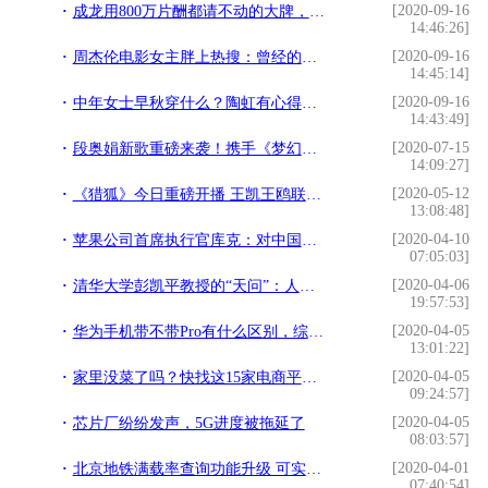
[2020-09-16
成龙用800万片酬都请不动的大牌，陈思诚却只拿出了10万？
14:46:26]
[2020-09-16
周杰伦电影女主胖上热搜：曾经的骨感美人如今竟胖到认不出了
14:45:14]
[2020-09-16
中年女士早秋穿什么？陶虹有心得，衬衫配半身裙优雅甜美，很减龄
14:43:49]
[2020-07-15
段奥娟新歌重磅来袭！携手《梦幻花园》感受文化传承
14:09:27]
[2020-05-12
《猎狐》今日重磅开播 王凯王鸥联手追逃致敬经侦英雄
13:08:48]
[2020-04-10
苹果公司首席执行官库克：对中国控制住新冠肺炎疫情非常乐观
07:05:03]
[2020-04-06
清华大学彭凯平教授的“天问”：人工智能时代，孩子还有饭吃吗？
19:57:53]
[2020-04-05
华为手机带不带Pro有什么区别，综合来看，哪一个的性价比高？
13:01:22]
[2020-04-05
家里没菜了吗？快找这15家电商平台，有详细攻略
09:24:57]
[2020-04-05
芯片厂纷纷发声，5G进度被拖延了
08:03:57]
[2020-04-01
北京地铁满载率查询功能升级 可实时显示车厢满载率
07:40:54]