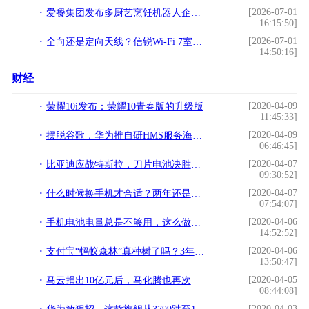
[2026-07-01
爱餐集团发布多厨艺烹饪机器人企业标准，量化指标引领数字烹饪
16:15:50]
[2026-07-01
全向还是定向天线？信锐Wi-Fi 7室外AP全都要！
14:50:16]
财经
[2020-04-09
荣耀10i发布：荣耀10青春版的升级版
11:45:33]
[2020-04-09
摆脱谷歌，华为推自研HMS服务海外求生
06:46:45]
[2020-04-07
比亚迪应战特斯拉，刀片电池决胜于关键
09:30:52]
[2020-04-07
什么时候换手机才合适？两年还是三年？其实厂商已经"安排"好了
07:54:07]
[2020-04-06
手机电池电量总是不够用，这么做能大大改善待机时间
14:52:52]
[2020-04-06
支付宝“蚂蚁森林”真种树了吗？3年多过去了，现在变得怎么样？
13:50:47]
[2020-04-05
马云捐出10亿元后，马化腾也再次出手了，还是马化腾厉害！
08:44:08]
[2020-04-03