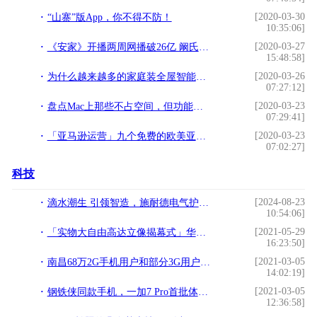
[2020-03-30
“山寨”版App，你不得不防！
10:35:06]
[2020-03-27
《安家》开播两周网播破26亿 阚氏夫妇陷离婚危机
15:48:58]
[2020-03-26
为什么越来越多的家庭装全屋智能家居？3大原因揭秘
07:27:12]
[2020-03-23
盘点Mac上那些不占空间，但功能逆天的小众软件APP
07:29:41]
[2020-03-23
「亚马逊运营」九个免费的欧美亚马逊 listing文案博客网站
07:02:27]
科技
[2024-08-23
滴水潮生 引领智造，施耐德电气护航临港产业“向新向强”
10:54:06]
[2021-05-29
「实物大自由高达立像揭幕式」华丽开幕 「GUNDAM SEED PROJECT Ignited」正式启动
16:23:50]
[2021-03-05
南昌68万2G手机用户和部分3G用户不用再交长途漫游费!
14:02:19]
[2021-03-05
钢铁侠同款手机，一加7 Pro首批体验出炉，香不香由用户说话!
12:36:58]