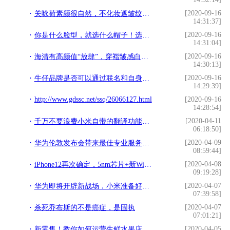
[2020-09-16
关咏荷素颜很自然，不化妆遮皱纹，也不刻意修图装年轻
14:31:37]
[2020-09-16
你是什么脸型，就选什么帽子！选对脸小三圈
14:31:04]
[2020-09-16
海清有高颜值“放肆”，穿褶皱感白上衣配红色半身裙，气质惹人羡
14:30:13]
[2020-09-16
牛仔品牌是否可以通过联名和自身创新来重获潮流市场青睐？
14:29:39]
http://www.gdssc.net/ssq/26066127.html
[2020-09-16
14:28:54]
[2020-04-11
千万不要浪费小米自带的翻译功能，一键启动，可随时翻译！真棒
06:18:50]
[2020-04-09
华为伦敦发布会带来最佳专业服务：助运营商最大化5G投资效益
08:59:44]
[2020-04-08
iPhone12再次确定，5nm芯片+新WiFi技术，价格更感人
09:19:28]
[2020-04-07
华为即将开辟新战场，小米准备好了吗？
07:39:58]
[2020-04-07
杀死乔布斯的不是癌症，是固执
07:01:21]
[2020-04-05
新零售！教你如何运营生鲜水果店