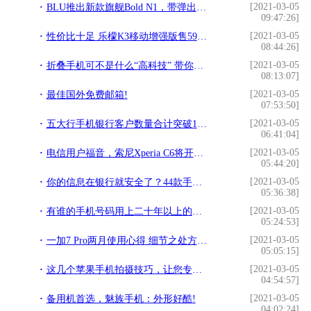
[2021-03-05
BLU推出新款旗舰Bold N1，带弹出式自拍相机!
09:47:26]
[2021-03-05
性价比十足 乐檬K3移动增强版售599元!
08:44:26]
[2021-03-05
折叠手机可不是什么“高科技” 带你细数历史上出现过的折叠产品!
08:13:07]
[2021-03-05
最佳国外免费邮箱!
07:53:50]
[2021-03-05
五大行手机银行客户数量合计突破10亿户!
06:41:04]
[2021-03-05
电信用户福音，索尼Xperia C6将开启索尼手机全网通时代!
05:44:20]
[2021-03-05
你的信息在银行就安全了？44款手机银行隐私政策测评报告!
05:36:38]
[2021-03-05
有谁的手机号码用上二十年以上的？你就是一个值得信赖的人!
05:24:53]
[2021-03-05
一加7 Pro两月使用心得 细节之处方显厚道!
05:05:15]
[2021-03-05
这几个苹果手机拍摄技巧，让您专业得像用单反拍照！!
04:54:57]
[2021-03-05
备用机首选，魅族手机：外形好酷!
04:02:24]