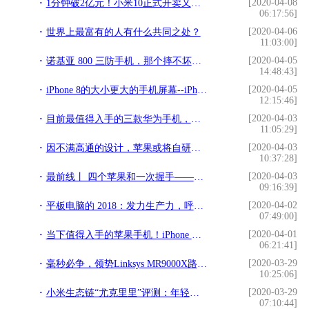
[2020-04-08
1分钟破2亿元！小米10正式开卖又售罄，雷军惯例被质疑“耍猴”
06:17:56]
[2020-04-06
世界上最富有的人有什么共同之处？
11:03:00]
[2020-04-05
诺基亚 800 三防手机，那个摔不坏的它又回来了
14:48:43]
[2020-04-05
iPhone 8的大小更大的手机屏幕--iPhone 9来了
12:15:46]
[2020-04-03
目前最值得入手的三款华为手机，看看你在用哪款
11:05:29]
[2020-04-03
因不满高通的设计，苹果或将自研天线，iPhone 12的信号有救了？
10:37:28]
[2020-04-03
最前线丨 四个苹果和一次握手——谢谢你！来自辽宁的医护
09:16:39]
[2020-04-02
平板电脑的 2018：发力生产力，呼唤新形态
07:49:00]
[2020-04-01
当下值得入手的苹果手机！iPhone XS能排第一
06:21:41]
[2020-03-29
毫秒必争，领势Linksys MR9000X路由器为电竞而生
10:25:06]
[2020-03-29
小米生态链“尤克里里”评测：年轻人的第一款智能乐器
07:10:44]