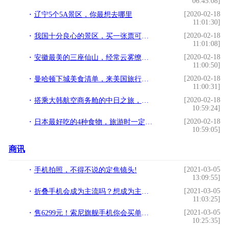
06:45:08]
[2020-02-18
辽宁5个5A景区，你最想去哪里
11:01:30]
[2020-02-18
我国十分良心的景区，买一张票可以玩四天，内部景色非常漂亮
11:01:08]
[2020-02-18
安徽最美的三座仙山，经常云雾缭绕似梦境
11:00:50]
[2020-02-18
曼哈顿下城美食清单，来美国旅行不可错过，大饱口福的体验
11:00:31]
[2020-02-18
搭乘大韩航空商务舱的中日之旅，附米其林三星餐厅京都菊乃井打卡
10:59:24]
[2020-02-18
日本最好吃的4种食物，旅游时一定要尝尝，好吃到停不下来
10:59:05]
商讯
[2021-03-05
手机拍照，不得不说的定焦镜头!
13:09:55]
[2021-03-05
折叠手机会成为主流吗？想成为主流还得满足这一点!
11:03:25]
[2021-03-05
售6299元！索尼旗舰手机你会买单吗？!
10:25:35]