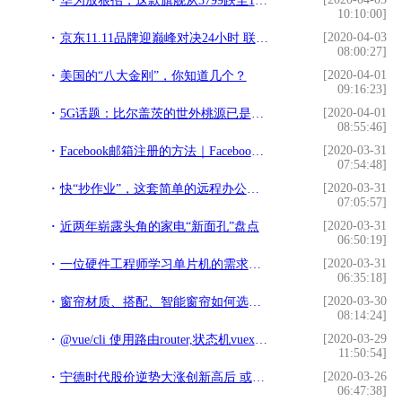
华为放狠招，这款旗舰从3799跌至1699，网友：买早了
10:10:00]
[2020-04-03
京东11.11品牌迎巅峰对决24小时 联想霸占PC销量榜6大冠军
08:00:27]
[2020-04-01
美国的“八大金刚”，你知道几个？
09:16:23]
[2020-04-01
5G话题：比尔盖茨的世外桃源已是小儿科，我们的智能家居会更精彩
08:55:46]
[2020-03-31
Facebook邮箱注册的方法｜Facebook如何用邮箱注册的教程全解析
07:54:48]
[2020-03-31
快“抄作业”，这套简单的远程办公管理系统，执行起来超高效
07:05:57]
[2020-03-31
近两年崭露头角的家电“新面孔”盘点
06:50:19]
[2020-03-31
一位硬件工程师学习单片机的需求清单分享
06:35:18]
[2020-03-30
窗帘材质、搭配、智能窗帘如何选择？4分钟就能看明白，值得参考
08:14:24]
[2020-03-29
@vue/cli 使用路由router,状态机vuex,sass, elementUi饿了么组件
11:50:54]
[2020-03-26
宁德时代股价逆势大涨创新高后 或将面临全新挑战
06:47:38]