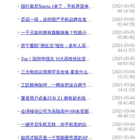
[2021-03-05
国行索尼Xperia 1来了，手机界迎来一股清流！!
06:14:54]
[2021-03-05
昙花一现，这些国产手机品牌在发展的路上终究只是过客！!
05:44:19]
[2021-03-05
一千元如何拥有旗舰体验？性能小钢炮vivo Z1了解一下!
05:06:46]
[2021-03-05
苏宁重阳“潮生活”报告：老年人买智能手机和单反热情超乎想象!
04:11:57]
[2021-03-05
Top！深圳华强北 10大高性价比音乐耳机!
04:03:16]
[2021-03-04
三大电信运营商罕见合体 要发什么大招？!
15:25:36]
[2021-03-04
工匠精神加持，一网友把这台两千元的手机拆解并裱成艺术品!
14:11:13]
[2021-03-04
重度用户必备ZUK Z1 拥有超长续航能力的四大手机推荐!
10:41:48]
[2021-03-04
会泽移动公司为东陆高中100名贫困学生捐赠爱心助学手机，价值8万元!
09:40:11]
[2021-03-04
一键开启车机互联，你手机里的出行管家!
09:38:42]
[2021-03-04
如何才能开发一个智能硬件类的APP呢？!