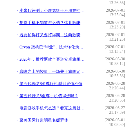
13:26:56]
[2026-07-01
小米17评测：小屏党终于不用在性能和手感之间做选择了
13:25:04]
[2026-07-01
想换手机不知道怎么选？这几款骁龙旗舰机帮你把把关
13:23:29]
[2026-07-01
既要拍得好又要打得爽，这两款骁龙8至尊版旗舰一步到位
13:21:25]
[2026-07-01
Oryon 架构已“毕业”，技术转化为资产，高通的深层底气
13:13:24]
[2026-05-30
2026年，推荐两款全赛道安卓旗舰，全面无短板
10:58:12]
[2026-05-30
巅峰之上的较量：一场关于旗舰定义的革命
10:55:56]
[2026-05-28
第五代骁龙8至尊版机型到底值不值得买？
21:26:44]
[2026-05-28
第五代骁龙8至尊手机值得选吗？
21:20:55]
[2026-05-27
电竞游戏手机怎么选？看完这篇就有答案了
21:17:59]
[2026-05-01
聚美国际打造明星名媛群体
10:08:30]