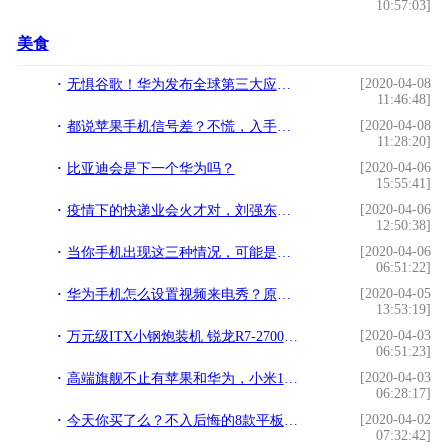
10:57:03]
美食
[2020-04-08
无惧谷歌！华为发布全球第三大应用商店，APP数量超过5.5万
11:46:48]
[2020-04-08
都说苹果手机信号差？不慌，入手这款iPhone才叫优秀
11:28:20]
[2020-04-06
比亚迪会是下一个华为吗？
15:55:41]
[2020-04-06
疫情下的快递业会火才对，刘强东为何说只有2家存活？
12:50:38]
[2020-04-06
当你手机出现这三种情况，可能是自燃或者爆炸前的征兆
06:51:22]
[2020-04-05
华为手机怎么设置视频来电秀？原来方法这么简单，手把手教你设置
13:53:19]
[2020-04-03
万元级ITX小钢炮装机 锐龙R7-2700X搭配RTX2060高端迷你电脑主机
06:51:23]
[2020-04-03
高端旗舰不止有苹果和华为，小米10成2020年最实力5G旗舰
06:28:17]
[2020-04-02
今天你买了么？不入后悔的8款平板推荐
07:32:42]