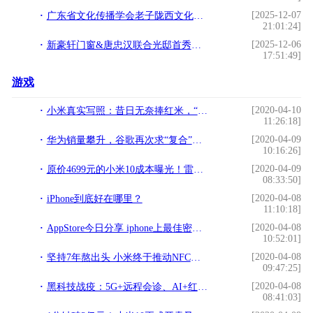
[2025-12-07
广东省文化传播学会老子陇西文化研究专业委员会首届理事会议圆满召开
21:01:24]
[2025-12-06
新豪轩门窗&唐忠汉联合光邸首秀广州设计周，开启光影空间的艺术之旅
17:51:49]
游戏
[2020-04-10
小米真实写照：昔日无奈捧红米，“而今迈步从头越”
11:26:18]
[2020-04-09
华为销量攀升，谷歌再次求“复合”，申请恢复服务
10:16:26]
[2020-04-09
原价4699元的小米10成本曝光！雷军：就当交个朋友
08:33:50]
[2020-04-08
iPhone到底好在哪里？
11:10:18]
[2020-04-08
AppStore今日分享 iphone上最佳密室解谜游戏？The Room
10:52:01]
[2020-04-08
坚持7年熬出头 小米终于推动NFC普及：小米10已支持绑定14张卡
09:47:25]
[2020-04-08
黑科技战疫：5G+远程会诊、AI+红外测温
08:41:03]