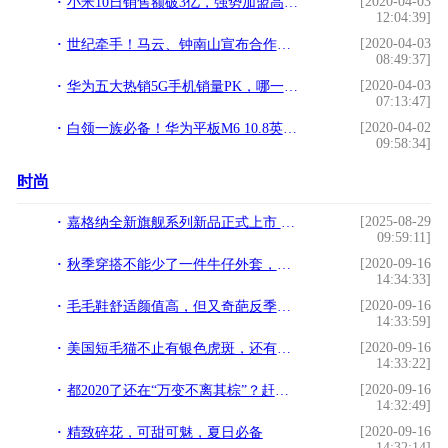
[2020-04-03
小米10日销售额破3亿，强势加盟高级旗舰手机市场
12:04:39]
[2020-04-03
世纪牵手！马云、钟南山宣布合作，新冠肺炎天王山之战来了
08:49:37]
[2020-04-03
华为五大热销5G手机销量PK，哪一款才是真正的销量王？
07:13:47]
[2020-04-02
白领一族必备！华为平板M6 10.8英寸成为轻办公时代的自救神器
09:58:34]
时尚
[2025-08-29
嘉格纳全新旗舰系列新品正式上市 以设计进化再推生活艺术新高度
09:59:11]
[2020-09-16
秋季穿搭不能少了一件牛仔外套，这几款帅气利落，让你时髦洋气
14:34:33]
[2020-09-16
毛毛鞋舒适颜值高，但又奇葩反季节，小香风起毛布料高跟鞋则不同
14:33:59]
[2020-09-16
美国短毛猫不止有银色虎斑，还有这6种颜色，你都认识吗？
14:33:22]
[2020-09-16
都2020了还在“万变不离其棕”？赶紧换上这几款流行发色
14:32:49]
[2020-09-16
精致碎花，可甜可魅，夏日必备
14:32:14]