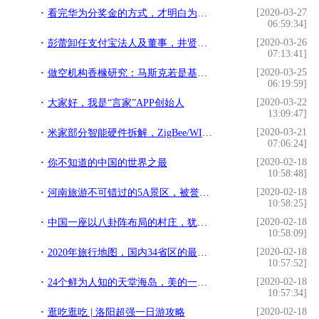
[2020-03-27
看完华为分奖金的方式，才明白为什么华为的员工能够奋斗再奋斗
06:59:34]
[2020-03-26
彭蕾卸任支付宝法人及董事，井贤栋、倪行军接任
07:13:41]
[2020-03-25
做空机构香橼研究：马斯克若是基金经理，现在也会做空特斯拉
06:19:59]
[2020-03-22
大家好，我是“言家”APP创始人
13:09:47]
[2020-03-21
米家部分智能硬件拆解，ZigBee/WIFI模块分析及二次开发
07:06:24]
[2020-02-18
你不知道的中国的世界之最
10:58:48]
[2020-02-18
河南旅游不可错过的5A景区，被誉为“世界醉美峡谷”，却少有人知
10:58:25]
[2020-02-18
中国一座以八卦阵布局的村庄，犹如迷宫一般易进难出，你没去过吧
10:58:09]
[2020-02-18
2020年旅行地图，国内34省区的最美天堂，你去对了吗？下篇
10:57:52]
[2020-02-18
24个鲜为人知的天堂海岛，美的一塌糊涂
10:57:34]
[2020-02-18
逛吃逛吃 | 洛阳超强一日游攻略