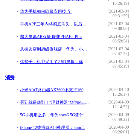
10:26:19]
[2021-03-04
华为手机如何隐藏应用技巧!
09:31:29]
[2021-03-04
手机APP三年内将彻底消失，以后全靠H5了!
09:08:06]
[2021-03-04
超大屏幕AR双摄 联想PHAB2 Plus手机全评测!
08:59:54]
[2021-03-04
从街边店到超级旗舰店，华为、小米等国产手机渠道升级图鉴!
07:47:27]
[2021-03-04
这些千元机都采用了2.5D屏幕，你的手机上榜了吗？!
07:45:19]
消费
[2020-04-10
小米AIoT路由器AX3600不支持160MHz通道？
13:26:17]
[2020-04-09
买到就是赚到！“理财神器”华为Mate Xs今天开始预约
12:14:52]
[2020-04-09
5G手机那么多，华为nova6 5G凭什么脱颖而出？
07:49:22]
[2020-04-09
iPhone 12或搭载A14处理器：5nm工艺支持5G售价再涨
06:26:01]