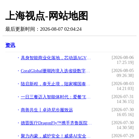
上海视点-网站地图
最后更新时间：2026-08-07 02:04:24
资讯
[2026-08-06
具身智能商业化落地，芯动源AGV领跑工业AMR全域智能化浪潮
17:25:19]
[2026-08-05
CoralGlobal珊瑚跨境入选省级数字贸易高质量发展重点项目
09:26:38]
[2026-08-03
陆启新程，泰无止境，陆家嘴国泰人寿总部乔迁新址
14:21:03]
[2026-07-31
一日三餐迈入智能体时代：爱餐“E食无忧”正加速孵化
14:36:15]
[2026-07-30
商善共生丨卓诗尼步履致远
16:05:16]
[2026-07-30
德晋医疗DragonFly™携手齐鲁医院专家赴哈萨克斯坦开展学术交流
14:30:58]
[2026-07-29
聚力内蒙，威护安全！威盛AI安全新品发布路演活动圆满举行！