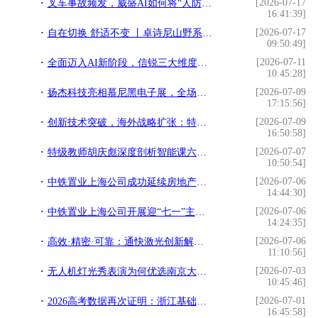
[2026-07-17
叉车事故频发，威盛AI如何将“人防”变为“智防”？
16:41:39]
[2026-07-17
自在切换 舒适不变 丨卓诗尼山野系列全新上市
09:50:49]
[2026-07-11
全面迈入AI新阶段，信锐三大维度方案助力企业平稳拥抱AI转型
10:45:28]
[2026-07-09
扬杰科技亮相慕尼黑电子展，全场景功率半导体矩阵彰显IDM战略纵深
17:15:56]
[2026-07-09
创新技术突破，海外战略扩张：特浦朗克亮相 2026 中国国际铝工业展
16:50:58]
[2026-07-07
特级教师胡庆彪深度剖析智能课六大核心评判标准
10:50:54]
[2026-07-06
中铁置业上海公司成功延续房地产开发一级资质
14:44:30]
[2026-07-06
中铁置业上海公司开展迎“七一”主题系列活动
14:24:35]
[2026-07-06
高效·精密·可靠：通快激光创新解决方案亮相AMTS 2026
11:10:56]
[2026-07-03
无人机灯光秀表演为何优选南京大漠空中
10:45:46]
[2026-07-01
2026高考数据再次证明：浙江基础教育继续领跑全国
16:45:58]