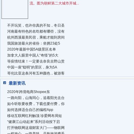
流。图为朝鲜第二大城市开城...
不开玩笑，也许你真的不知，冬日圣
河南最有特色的名吃都有哪些，没有
杭州西溪最美民宿，乘船才能到房间
我国旅游最火的省份：坐拥23处5
2020年最新中国5A级景区名单
加拿大人眼里中国人“奇怪”的5大
等疫情结束！一定要去奈良吉野山赏
中国一座“聪明”的景区，身为5A
哥伦比亚这条河有五种颜色，被游客
最新资讯
2020年跨境电商Shopee东
一路向阳，山海同心，追着阳光去台
如今听歌要收费，下载也要付费，你
如何选择适合自己的编程App
移动互联网红利触顶 珍爱网布局短
“健康江山动起来”系列活动按下启
打开物联网这扇财富大门——物联网
一程放心，一路美味，晶羚旅游携手