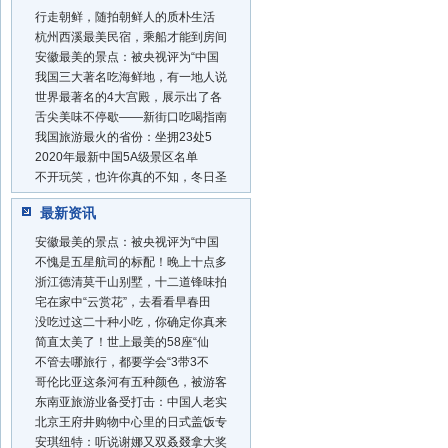
行走朝鲜，随拍朝鲜人的质朴生活
杭州西溪最美民宿，乘船才能到房间
安徽最美的景点：被央视评为“中国
我国三大著名吃海鲜地，有一地人说
世界最著名的4大宫殿，展示出了各
舌尖美味不停歇——新街口吃喝指南
我国旅游最火的省份：坐拥23处5
2020年最新中国5A级景区名单
不开玩笑，也许你真的不知，冬日圣
最新资讯
安徽最美的景点：被央视评为“中国
不愧是五星航司的标配！晚上十点多
浙江德清莫干山别墅，十二道锋味拍
宅在家中“云赏花”，去看看早春田
没吃过这二十种小吃，你确定你真来
简直太美了！世上最美的58座“仙
不管去哪旅行，都要学会“3带3不
哥伦比亚这条河有五种颜色，被游客
东南亚旅游业备受打击：中国人老实
北京王府井购物中心里的日式盖饭专
安琪纽特：听说谢娜又双叒叕拿大奖