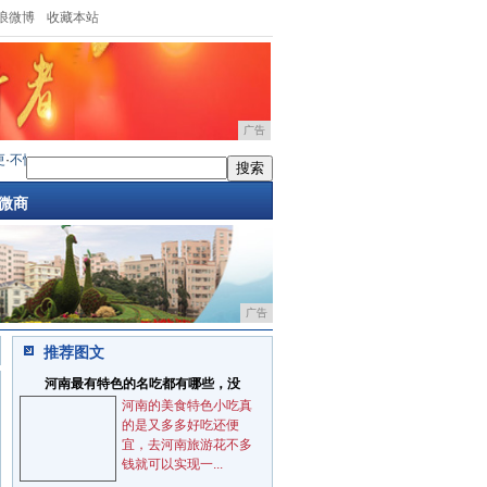
浪微博
收藏本站
广告
不愧是五星航司的标配！晚上十点多的航班，依然配
·
浙江德清莫干山别墅，十二道锋
微商
广告
推荐图文
河南最有特色的名吃都有哪些，没
河南的美食特色小吃真
的是又多多好吃还便
宜，去河南旅游花不多
钱就可以实现一...