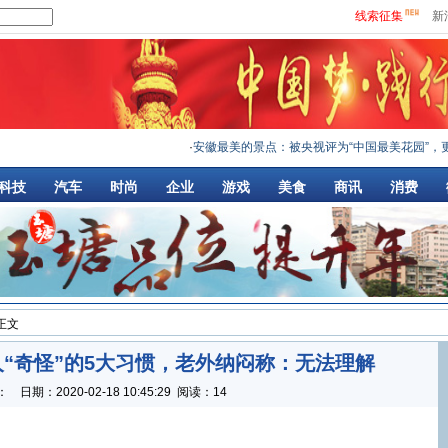
线索征集
新
·
安徽最美的景点：被央视评为“中国最美花园”，更
·
科技
汽车
时尚
企业
游戏
美食
商讯
消费
 正文
“奇怪”的5大习惯，老外纳闷称：无法理解
：
日期：
2020-02-18 10:45:29
阅读：14