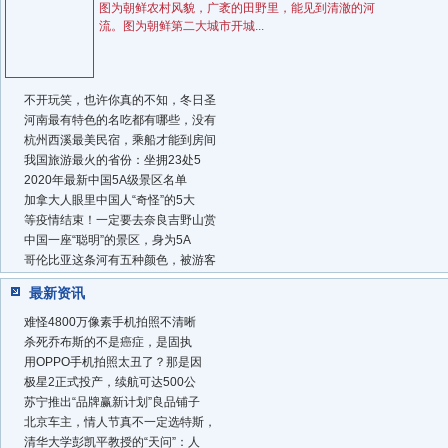
图为朝鲜农村风貌，广袤的田野里，能见到清澈的河
流。图为朝鲜第二大城市开城...
不开玩笑，也许你真的不知，冬日圣
河南最有特色的名吃都有哪些，没有
杭州西溪最美民宿，乘船才能到房间
我国旅游最火的省份：坐拥23处5
2020年最新中国5A级景区名单
加拿大人眼里中国人“奇怪”的5大
等疫情结束！一定要去奈良吉野山赏
中国一座“聪明”的景区，身为5A
哥伦比亚这条河有五种颜色，被游客
最新资讯
难怪4800万像素手机拍照不清晰
杀死乔布斯的不是癌症，是固执
用OPPO手机拍照太丑了？那是因
极星2正式投产，续航可达500公
苏宁推出“品牌赢新计划”良品铺子
北京车主，情人节真不一定选特斯，
清华大学彭凯平教授的“天问”：人