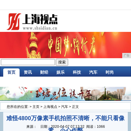
广告
首页
资讯
财经
娱乐
科技
汽车
时尚
企业
游戏
美食
商讯
消费
微商
广告
您所在的位置:
>
主页
>
上海视点
>
汽车
> 正文
难怪4800万像素手机拍照不清晰，不能只看像
来源：
日期：
2020-04-07 07:13:32
阅读：1066
素，小心作弊