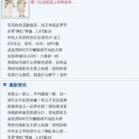
吧！红边碎花上衣和连衣...
毛毛鞋舒适颜值高，但又奇葩反季节
车界"网红"博越，1.8T爆18
年轻人买高性价比合资SUV 这三
8月车企、轿车、SUV、MPV最
成龙用800万片酬都请不动的大牌
全新奔驰GLA200：小身材一样
美国短毛猫不止有银色虎斑，还有这
周杰伦电影女主胖上热搜：曾经的骨
你是什么脸型，就选什么帽子！选对
最新资讯
有那么一群人，平均颜值一般，但一
胡可从不刻意扮嫩！和儿子安吉现身
跟着宋祖儿一起养生吧！害怕着凉直
伊能静和秦昊恩爱出行，穿短西装又
成龙用800万片酬都请不动的大牌
周杰伦电影女主胖上热搜：曾经的骨
中年女士早秋穿什么？陶虹有心得，
车界"网红"博越，1.8T爆18