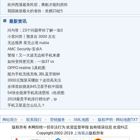
杭州西溪最美民宿，乘船才能到房间
我国旅游最火的省份：坐拥23处5
最新资讯
问与答：23个问题带你了解一加3
小雷问答丨预算在 3000 左右
无边视界 美无止境 nubia
AMC Security-安卓A
警报！又一大波无边框手机来袭
如何变得更完美：一加3T vs
OPPO realme 1真机图
能为手机无线充电 JBL蓝牙闹钟
3000元预算买哪款？这些高关注
全球首款骁龙845卫星手机中国造
54张全面屏手机高清壁纸（给原图
2019最贵手机排行榜出炉，ip
手机卫星是怎么玩儿？
网站简介
-
联系我们
-
营销服务
-
XML地图
-
版权声明
-
网站地图
TXT
版权所有 本网拒绝一切非法行为 欢迎监督举报 如有错误信息 欢迎纠正
Copyright.2002-2019
上海视点
版权所有