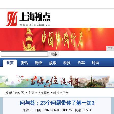
广告
首页
资讯
财经
娱乐
科技
汽车
时尚
企业
游戏
美食
商讯
消费
微商
广告
您所在的位置:
>
主页
>
上海视点
>
科技
> 正文
问与答：23个问题带你了解一加3
来源：
日期：
2020-06-06 10:15:58
阅读：1554