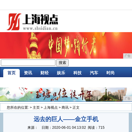
广告
首页
资讯
财经
娱乐
科技
汽车
时尚
企业
游戏
美食
商讯
消费
微商
广告
您所在的位置:
>
主页
>
上海视点
>
商讯
> 正文
远去的巨人——金立手机
来源：
日期：
2020-06-01 04:13:02
阅读：715