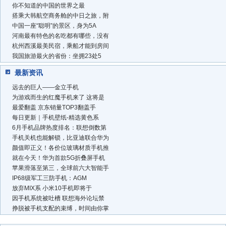
你不知道的中国的世界之最
搭乘大韩航空商务舱的中日之旅，附
中国一座“聪明”的景区，身为5A
河南最有特色的名吃都有哪些，没有
杭州西溪最美民宿，乘船才能到房间
我国旅游最火的省份：坐拥23处5
最新资讯
远去的巨人——金立手机
为游戏而生的红魔手机来了 这将是
最爱翻盖 京东销量TOP3翻盖手
每日更新｜手机壁纸-精选黄色系
6月手机品牌热度排名：联想倒数第
手机关机也能解锁，比亚迪联合华为
颜值即正义！各价位玻璃材质手机推
就在今天！华为首款5G折叠屏手机
苹果滑落至第三，全球前六大智能手
IP68级军工三防手机：AGM
放弃MIX系 小米10手机即将于
因手机系统被吐槽 联想海外论坛禁
挣脱被手机支配的束缚，时间由你掌