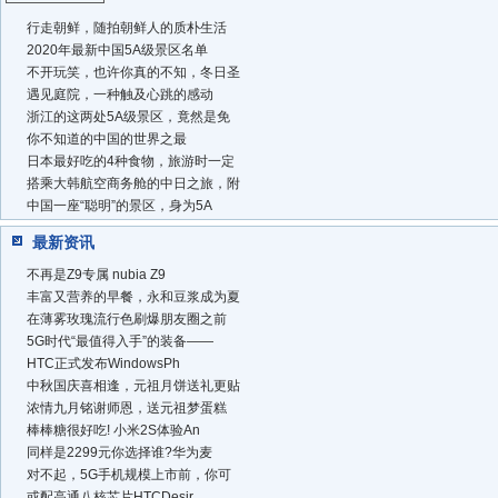
行走朝鲜，随拍朝鲜人的质朴生活
2020年最新中国5A级景区名单
不开玩笑，也许你真的不知，冬日圣
遇见庭院，一种触及心跳的感动
浙江的这两处5A级景区，竟然是免
你不知道的中国的世界之最
日本最好吃的4种食物，旅游时一定
搭乘大韩航空商务舱的中日之旅，附
中国一座“聪明”的景区，身为5A
最新资讯
不再是Z9专属 nubia Z9
丰富又营养的早餐，永和豆浆成为夏
在薄雾玫瑰流行色刷爆朋友圈之前
5G时代“最值得入手”的装备——
HTC正式发布WindowsPh
中秋国庆喜相逢，元祖月饼送礼更贴
浓情九月铭谢师恩，送元祖梦蛋糕
棒棒糖很好吃! 小米2S体验An
同样是2299元你选择谁?华为麦
对不起，5G手机规模上市前，你可
或配高通八核芯片HTCDesir