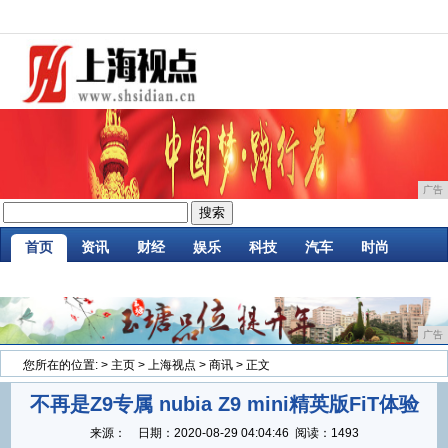
广告
首页
资讯
财经
娱乐
科技
汽车
时尚
企业
游戏
美食
商讯
消费
微商
广告
您所在的位置:
>
主页
>
上海视点
>
商讯
> 正文
不再是Z9专属 nubia Z9 mini精英版FiT体验
来源：
日期：
2020-08-29 04:04:46
阅读：1493