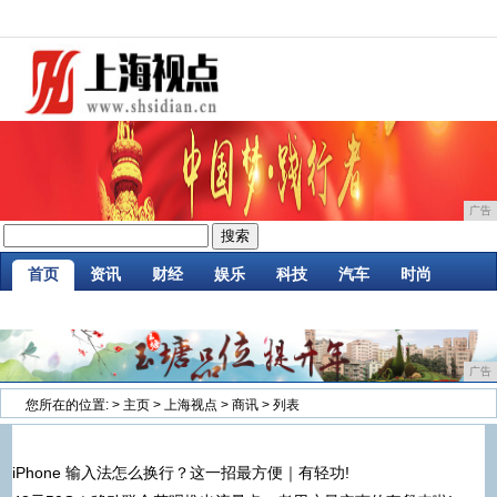
广告
首页
资讯
财经
娱乐
科技
汽车
时尚
企业
游戏
美食
商讯
消费
微商
广告
您所在的位置:
>
主页
>
上海视点
>
商讯
> 列表
iPhone 输入法怎么换行？这一招最方便｜有轻功!