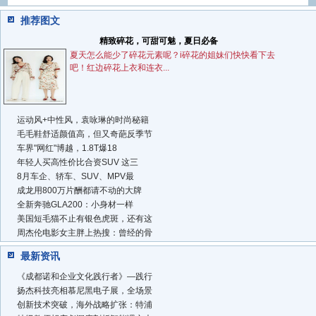
推荐图文
精致碎花，可甜可魅，夏日必备
夏天怎么能少了碎花元素呢？i碎花的姐妹们快快看下去
吧！红边碎花上衣和连衣...
运动风+中性风，袁咏琳的时尚秘籍
毛毛鞋舒适颜值高，但又奇葩反季节
车界"网红"博越，1.8T爆18
年轻人买高性价比合资SUV 这三
8月车企、轿车、SUV、MPV最
成龙用800万片酬都请不动的大牌
全新奔驰GLA200：小身材一样
美国短毛猫不止有银色虎斑，还有这
周杰伦电影女主胖上热搜：曾经的骨
最新资讯
《成都诺和企业文化践行者》—践行
扬杰科技亮相慕尼黑电子展，全场景
创新技术突破，海外战略扩张：特浦