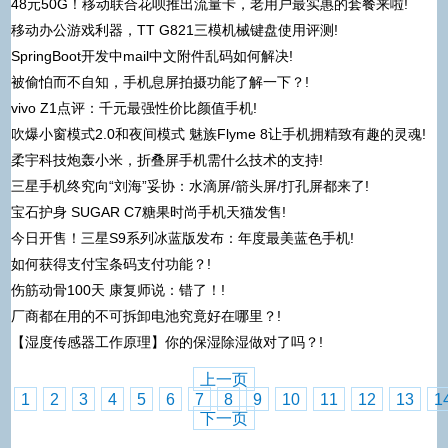
48元50G！移动联合花呗推出流量卡，老用户最实惠的套餐来啦!
移动办公游戏利器，TT G821三模机械键盘使用评测!
SpringBoot开发中mail中文附件乱码如何解决!
被偷怕而不自知，手机息屏拍摄功能了解一下？!
vivo Z1点评：千元最强性价比颜值手机!
吹爆小窗模式2.0和夜间模式 魅族Flyme 8让手机拥精致有趣的灵魂!
柔宇科技炮轰小米，折叠屏手机需什么技术的支持!
三星手机终究向“刘海”妥协：水滴屏/箭头屏/打孔屏都来了!
宝石护身 SUGAR C7糖果时尚手机天猫发售!
今日开售！三星S9系列冰蓝版发布：年度最美蓝色手机!
如何获得支付宝条码支付功能？!
伤筋动骨100天 康复师说：错了！!
厂商都在用的不可拆卸电池究竟好在哪里？!
【湿度传感器工作原理】你的保湿除湿做对了吗？!
上一页
1
2
3
4
5
6
7
8
9
10
11
12
13
1
下一页