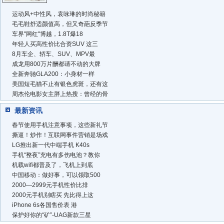
运动风+中性风，袁咏琳的时尚秘籍
毛毛鞋舒适颜值高，但又奇葩反季节
车界"网红"博越，1.8T爆18
年轻人买高性价比合资SUV 这三
8月车企、轿车、SUV、MPV最
成龙用800万片酬都请不动的大牌
全新奔驰GLA200：小身材一样
美国短毛猫不止有银色虎斑，还有这
周杰伦电影女主胖上热搜：曾经的骨
最新资讯
春节使用手机注意事项，这些新礼节
撕逼！炒作！互联网事件营销是场戏
LG推出新一代中端手机 K40s
手机“整夜”充电有多伤电池？教你
机载wifi都普及了，飞机上到底
中国移动：做好事，可以领取500
2000—2999元手机性价比排
2000元手机别瞎买 先比得上这
iPhone 6s各国售价表 港
保护好你的“矿”-UAG新款三星