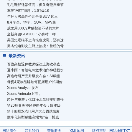
毛毛鞋舒适颜值高，但又奇葩反季节
车界"网红"博越，1.8T爆18
年轻人买高性价比合资SUV 这三
8月车企、轿车、SUV、MPV最
成龙用800万片酬都请不动的大牌
全新奔驰GLA200：小身材一样
美国短毛猫不止有银色虎斑，还有这
周杰伦电影女主胖上热搜：曾经的骨
最新资讯
百位高校退休教师探访上海欧葆庭，
夏小雨：脊髓电刺激术治疗神经损伤
高途考研产品升级发布会：AI赋能
母婴&宠物品牌如何把握用户长期价
Xsens Analyze 发布
Xsens Animate上市，
爬升与重塑：优口净水黑科技矩阵强
第20届亚洲神经肿瘤年会：细胞级
第十四届双态IT用户大会圆满结束
数字化转型赋能高端“智”造：博威
网站简介
-
联系我们
-
营销服务
-
XML地图
-
版权声明
-
网站地图
TXT