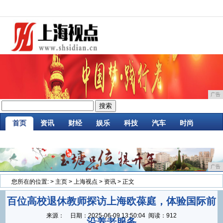
广告
首页
资讯
财经
娱乐
科技
汽车
时尚
企业
游戏
美食
商讯
消费
微商
广告
您所在的位置:
>
主页
>
上海视点
>
资讯
> 正文
百位高校退休教师探访上海欧葆庭，体验国际前
来源：
日期：
2025-06-09 13:50:04
阅读：912
沿养老服务