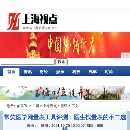
广告
首页
资讯
财经
娱乐
科技
汽车
时尚
企业
游戏
美食
商讯
消费
微商
广告
您所在的位置:
>
主页
>
上海视点
>
资讯
> 正文
常笑医学网量表工具评测：医生找量表的不二选
来源：
日期：
2021-10-25 10:05:07
阅读：608
择