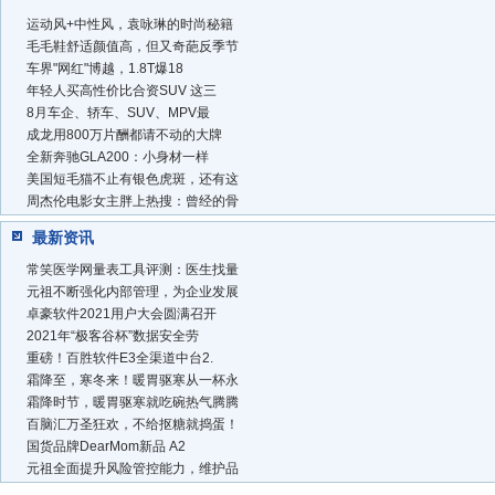
运动风+中性风，袁咏琳的时尚秘籍
毛毛鞋舒适颜值高，但又奇葩反季节
车界"网红"博越，1.8T爆18
年轻人买高性价比合资SUV 这三
8月车企、轿车、SUV、MPV最
成龙用800万片酬都请不动的大牌
全新奔驰GLA200：小身材一样
美国短毛猫不止有银色虎斑，还有这
周杰伦电影女主胖上热搜：曾经的骨
最新资讯
常笑医学网量表工具评测：医生找量
元祖不断强化内部管理，为企业发展
卓豪软件2021用户大会圆满召开
2021年“极客谷杯”数据安全劳
重磅！百胜软件E3全渠道中台2.
霜降至，寒冬来！暖胃驱寒从一杯永
霜降时节，暖胃驱寒就吃碗热气腾腾
百脑汇万圣狂欢，不给抠糖就捣蛋！
国货品牌DearMom新品 A2
元祖全面提升风险管控能力，维护品